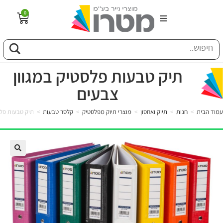
0
הבית
וג
תיק טבעות פלסטיק במגוון
צבעים
פיל החברה
עמוד הבית
>
חנות
>
תיוק ואחסון
>
מוצרי תיוק מפלסטיק
>
קלסר טבעות
>
תיק טבעות פלס
טוריה
ות
לקוחותינו
ן מונחים