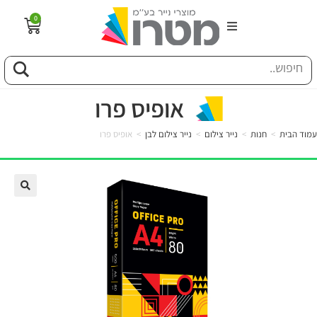
0
הבית
וג
אופיס פרו
עמוד הבית
>
חנות
>
נייר צילום
>
נייר צילום לבן
>
אופיס פרו
פיל החברה
טוריה
ות
לקוחותינו
ן מונחים