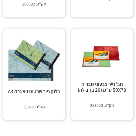
מק"ט: 260392
חב' נייר צבעוני מבריק
50X70 ס"מ (20 בחבילה)
בלוק נייר שרטוט 90 גרם A3
מק"ט: 253020
מק"ט: 30315