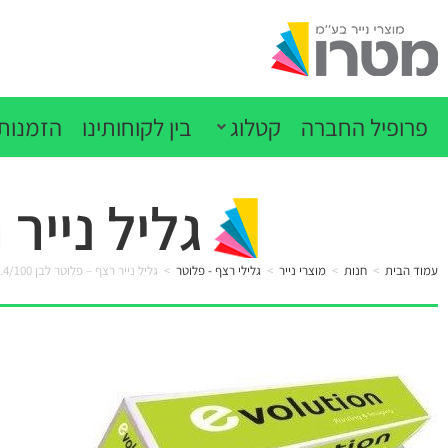
פרופיל החברה
קטלוג
בין לקוחותינו
הזמנות 
גליל נייר רצף 
עמוד הבית
>
חנות
>
מוצרי נייר
>
גלילי רצף - פלוטר
>
גליל נייר רצף – פלוטר לבן 91.4/100 מטר