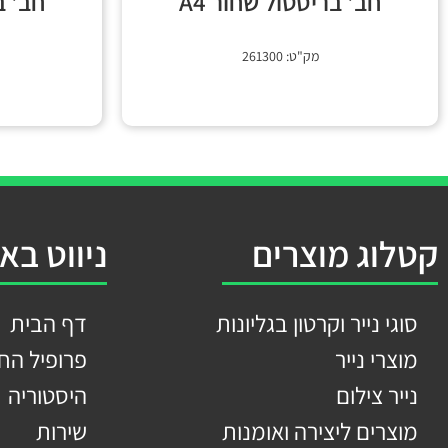
חב' בריסטול שחור A4
חב' בר
מק"ט: 261300
קטלוג מוצרים
ניווט בא
סוגי נייר וקרטון בגליונות
דף הבית
מוצרי נייר
פרופיל הח
נייר צילום
היסטוריה
מוצרים ליצירה ואומנות
שירות