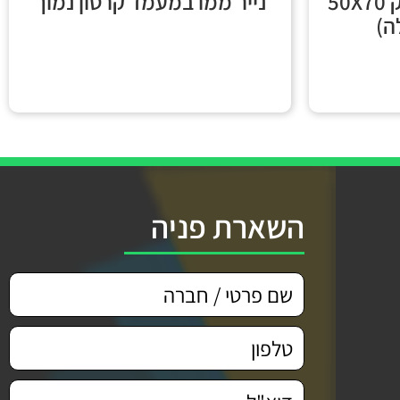
חב' נייר צבעוני מבריק 50X70
נייר ממו במעמד קרטון נמוך
השארת פניה