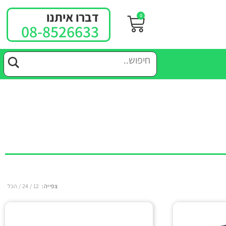
דברו איתנו
0
08-8526633
צפייה:
12
24
הכל