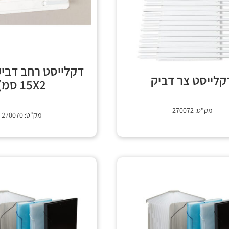
דקלייסט רחב דביק
קלייסט צר דביק
15X2 סמ)
מק"ט: 270072
מק"ט: 270070