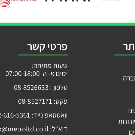
תר
פרטי קשר
שעות פתיחה:
ימים א- ה 07:00-18:00
ברה
טלפון :
08-8526633
פקס:
08-8527171
נו
וואטסאפ נייד:
2-616-5361
וחדות
דוא"ל:
o@metroltd.co.il
ים