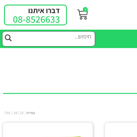
דברו איתנו
0
08-8526633
צפייה:
12
24
הכל